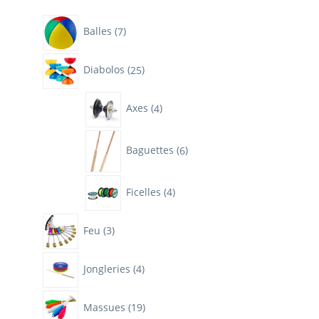
7
Balles
7
produits
25
Diabolos
25
produits
4
Axes
4
produits
6
Baguettes
6
produits
4
Ficelles
4
produits
3
Feu
3
produits
4
Jongleries
4
produits
19
Massues
19
produits