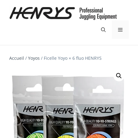
Aller
au
contenu
Menu
Accueil
/
Yoyos
/ Ficelle Yoyo × 6 fluo HENRYS