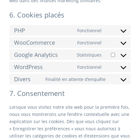
web dans des finalités marketing similaires.
6. Cookies placés
PHP
Fonctionnel
Consent
to
WooCommerce
Fonctionnel
Consent
service
to
Google Analytics
Statistiques
php
Consent
service
to
WordPress
Fonctionnel
woocommerce
Consent
service
to
Divers
Finalité en attente d’enquête
google-
Consent
service
analytics
to
7. Consentement
wordpress
service
divers
Lorsque vous visitez notre site web pour la première fois,
nous vous montrerons une fenêtre contextuelle avec une
explication sur les cookies. Dès que vous cliquez sur
« Enregistrer les préférences » vous nous autorisez à
utiliser les catégories de cookies et d’extensions que vous