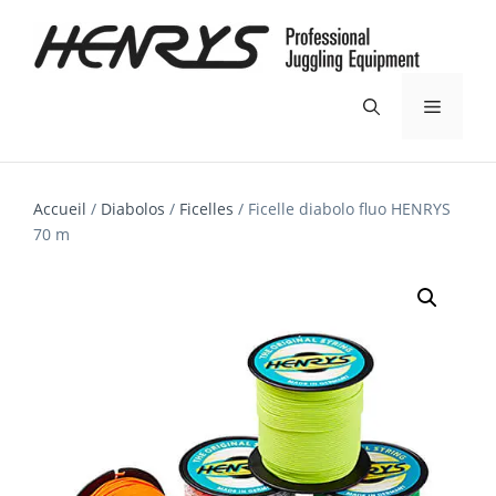
Aller
au
contenu
Menu
Accueil
/
Diabolos
/
Ficelles
/ Ficelle diabolo fluo HENRYS
70 m