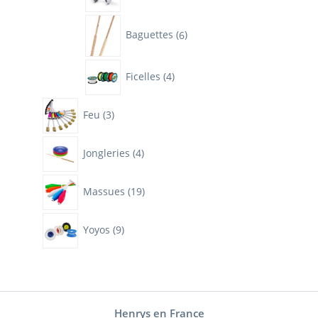
produits
6
Baguettes
6
produits
4
Ficelles
4
produits
3
Feu
3
produits
4
Jongleries
4
produits
19
Massues
19
produits
9
Yoyos
9
produits
Henrys en France