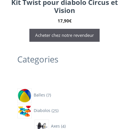
Kit Twist pour diabolo Circus et
Vision
17,90
€
Acheter chez notre revendeur
Categories
7
Balles
7
produits
25
Diabolos
25
produits
4
Axes
4