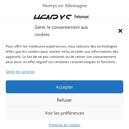
Henrys en Allemagne
Gérer le consentement aux
cookies
Henrys en Espagne
Pour offrir les meilleures expériences, nous utilisons des technologies
telles que les cookies pour stocker et/ou accéder aux informations des
appareils. Le fait de ne pas consentir ou de retirer son consentement
peut avoir un effet négatif sur certaines caractéristiques et fonctions.
Gérer les services
Qui sommes nous
Mentions légales et politique confidentialité
Accepter
Politique de cookies (UE)
Refuser
Contact
Voir les préférences
© 2022 Henrys.fr | Une création de site
IWANTMYSEO.COM
Politique de cookies