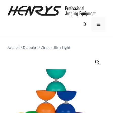
Aller
au
contenu
Menu
Accueil
/
Diabolos
/ Circus Ultra-Light