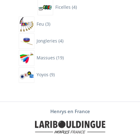
4
Ficelles
4
produits
3
Feu
3
produits
4
Jongleries
4
produits
19
Massues
19
produits
9
Yoyos
9
produits
Henrys en France