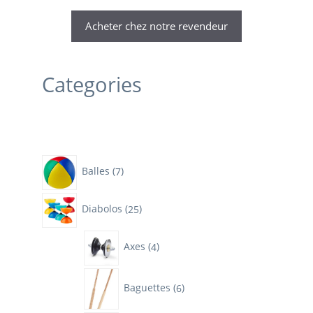
Acheter chez notre revendeur
Categories
7
Balles
7
produits
25
Diabolos
25
produits
4
Axes
4
produits
6
Baguettes
6
produits