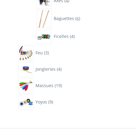
Axes
4
produits
6
Baguettes
6
produits
4
Ficelles
4
produits
3
Feu
3
produits
4
Jongleries
4
produits
19
Massues
19
produits
9
Yoyos
9
produits