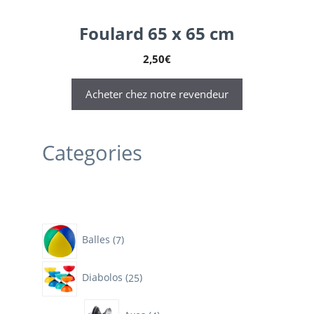
Foulard 65 x 65 cm
2,50
€
Acheter chez notre revendeur
Categories
7
Balles
7
produits
25
Diabolos
25
produits
4