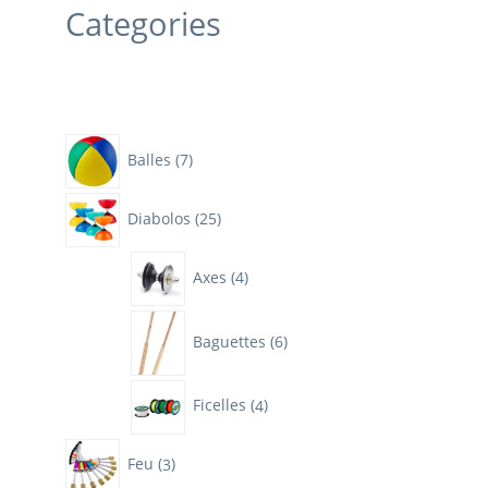
Categories
7
Balles
7
produits
25
Diabolos
25
produits
4
Axes
4
produits
6
Baguettes
6
produits
4
Ficelles
4
produits
3
Feu
3
produits