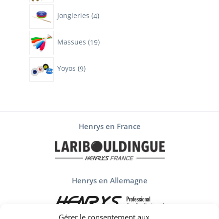
4
Jongleries
4
produits
19
Massues
19
produits
9
Yoyos
9
produits
Henrys en France
Henrys en Allemagne
Gérer le consentement aux